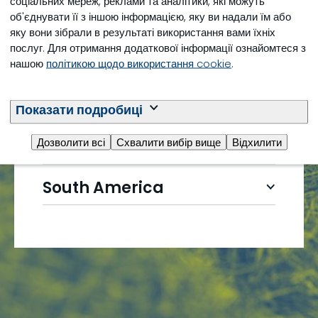
соціальних мереж, реклами та аналітики, які можуть
Global site
об'єднувати її з іншою інформацією, яку ви надали їм або
яку вони зібрали в результаті використання вами їхніх
послуг. Для отримання додаткової інформації ознайомтеся з
Asia & Oceania
нашою
політикою щодо використання cookie
.
EMEA
Показати подробиці
Дозволити всі
Схвалити вибір вище
Відхилити
North & Central America
South America