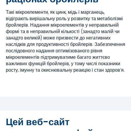
Такі мікроелементи, як цинк, мідь і марганець,
відіграють вирішальну роль у розвитку та метаболізмі
бройлерів. Надання мікроелементів у неправильній
формі та в неправильній кількості (занадто малій чи
занадто великій) може призвести до негативних
наслідків для продуктивності бройлерів. Забезпечення
послідовного надання оптимізованого рівня
мікроелементів підтримуватиме багато життєво
важливих функцій бройлерів, у тому числі показники
росту, імунну та окиснювальну реакцію і стан здоров’я.
Наша пропозиція щодо
Цей веб-сайт
підтримки управління