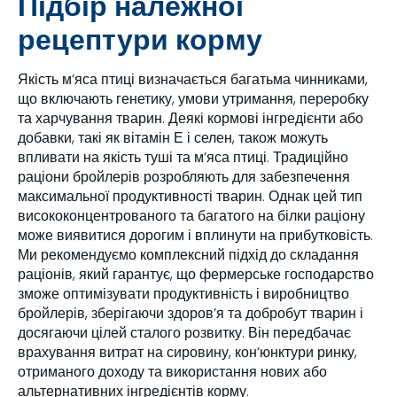
Підбір належної
рецептури корму
Якість м’яса птиці визначається багатьма чинниками,
що включають генетику, умови утримання, переробку
та харчування тварин. Деякі кормові інгредієнти або
добавки, такі як вітамін Е і селен, також можуть
впливати на якість туші та м’яса птиці. Традиційно
раціони бройлерів розробляють для забезпечення
максимальної продуктивності тварин. Однак цей тип
висококонцентрованого та багатого на білки раціону
може виявитися дорогим і вплинути на прибутковість.
Ми рекомендуємо комплексний підхід до складання
раціонів, який гарантує, що фермерське господарство
зможе оптимізувати продуктивність і виробництво
бройлерів, зберігаючи здоров’я та добробут тварин і
досягаючи цілей сталого розвитку. Він передбачає
врахування витрат на сировину, кон’юнктури ринку,
отриманого доходу та використання нових або
альтернативних інгредієнтів корму.