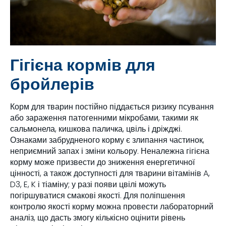
Гігієна кормів для
бройлерів
Корм для тварин постійно піддається ризику псування
або зараження патогенними мікробами, такими як
сальмонела, кишкова паличка, цвіль і дріжджі.
Ознаками забрудненого корму є злипання частинок,
неприємний запах і зміни кольору. Неналежна гігієна
корму може призвести до зниження енергетичної
цінності, а також доступності для тварини вітамінів A,
D3, E, K і тіаміну; у разі появи цвілі можуть
погіршуватися смакові якості. Для поліпшення
контролю якості корму можна провести лабораторний
аналіз, що дасть змогу кількісно оцінити рівень