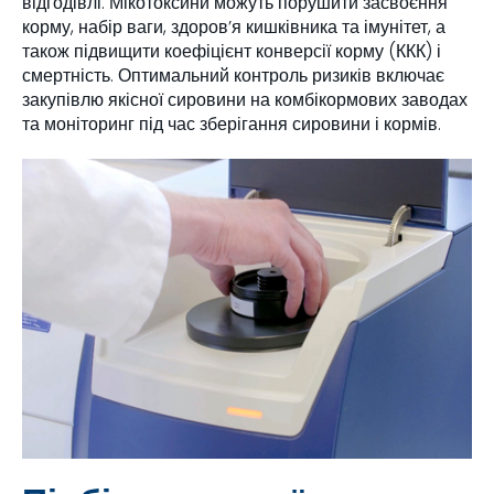
відгодівлі. Мікотоксини можуть порушити засвоєння
корму, набір ваги, здоров’я кишківника та імунітет, а
також підвищити коефіцієнт конверсії корму (ККК) і
смертність. Оптимальний контроль ризиків включає
закупівлю якісної сировини на комбікормових заводах
та моніторинг під час зберігання сировини і кормів.