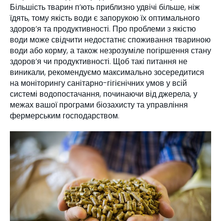
Більшість тварин п’ють приблизно удвічі більше, ніж
їдять, тому якість води є запорукою їх оптимального
здоров’я та продуктивності. Про проблеми з якістю
води може свідчити недостатнє споживання твариною
води або корму, а також незрозуміле погіршення стану
здоров’я чи продуктивності. Щоб такі питання не
виникали, рекомендуємо максимально зосередитися
на моніторингу санітарно-гігієнічних умов у всій
системі водопостачання, починаючи від джерела, у
межах вашої програми біозахисту та управління
фермерським господарством.