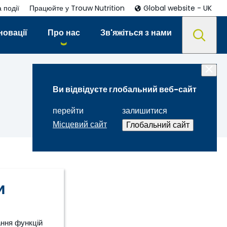
 події
Працюйте у Trouw Nutrition
Global website - UK
новації
Про нас
Зв'яжіться з нами
Ви відвідуєте глобальний веб-сайт
перейти
залишитися
Місцевий сайт
Глобальний сайт
!
и
ання функцій