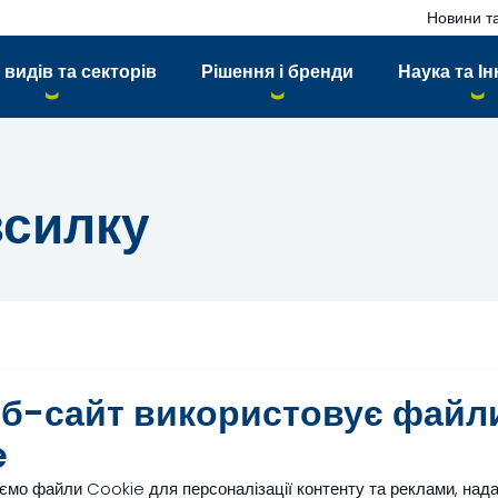
Новини та
 видів та секторів
Рішення і бренди
Наука та Ін
зсилку
ня підписки на нашу розсилку
еб-сайт використовує файл
e
ємо файли Cookie для персоналізації контенту та реклами, над