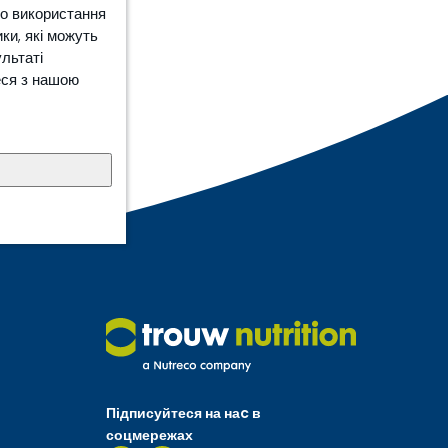
ро використання
ки, які можуть
ультаті
еся з нашою
Підписуйтеся на наc в
соцмережах