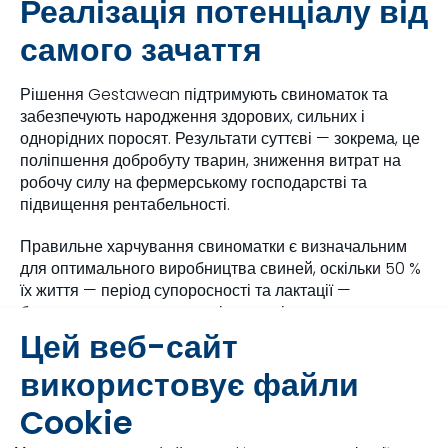
Реалізація потенціалу від
самого зачаття
Рішення Gestawean підтримують свиноматок та
забезпечують народження здорових, сильних і
однорідних поросят. Результати суттєві — зокрема, це
поліпшення добробуту тварин, зниження витрат на
робочу силу на фермерському господарстві та
підвищення рентабельності.
Правильне харчування свиноматки є визначальним
для оптимального виробництва свиней, оскільки 50 %
їх життя — період супоросності та лактації —
безпосередньо залежить від матері-свиноматки.
Gestawean пропонує спеціалізовані рішення,
Цей веб-сайт
розроблені на основі обширних досліджень і
використовує файли
призначені для зміцнення здоров’я поросят на самому
початку їх життя.
Cookie