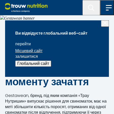
Рішення і бренди
Ви відвідуєте глобальний веб-сайт
Gestawean —
перейти
Місцевий сайт
продуктивність
залишитися
Глобальний сайт
розпочинається з
моменту зачаття
Gestawean, бренд, під яким компанія «Трау
Нутришин» випускає рішення для свиноматок, має на
меті збільшити кількість поросят, отриманих від одної
свиноматки після відлучення, підтримуючи її через