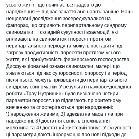
усього життя, що починається задовго до
народження — під час зачаття або навіть раніше. Наші
нещодавні дослідження зосереджувалися на
факторах, що сприяють перипартальному синдрому
свиноматки — складній сукупності взаємодій, які
впливають на свиноматок і поросят протягом
перипартального періоду та можуть поставити під
загрозу продуктивність поросяти протягом усього
життя, як і прибутковість фермерського господарства.
Дисфункціональні ознаки свиноматки-матері, що
з’являються під час супоросності, опоросу і в період
після нього, можуть призводити до перипартального
синдрому свиноматки. У
результаті науково-дослідної
роботи «Трау Нутришин» було визначено чотири
параметри поросят, що підлягають пріоритетному
вивченню та спостерігаються при народженні:
1) народження живими; 2) адекватна маса тіла при
народженні; 3) достатня ємність споживання
молозива та 4) достатній життєвий тонус. У сукупності
ці параметри дають інформацію про нові підходи до