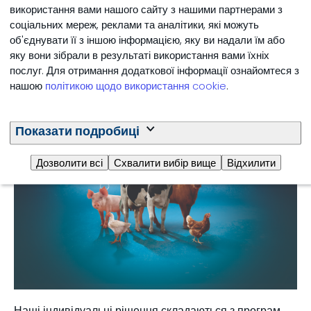
використання вами нашого сайту з нашими партнерами з
Feed additives for
соціальних мереж, реклами та аналітики, які можуть
об'єднувати її з іншою інформацією, яку ви надали їм або
poultry, swine,
яку вони зібрали в результаті використання вами їхніх
ruminants and aqua
послуг. Для отримання додаткової інформації ознайомтеся з
нашою
політикою щодо використання cookie
.
Показати подробиці
Дозволити всі
Схвалити вибір вище
Відхилити
Наші індивідуальні рішення складаються з програм,