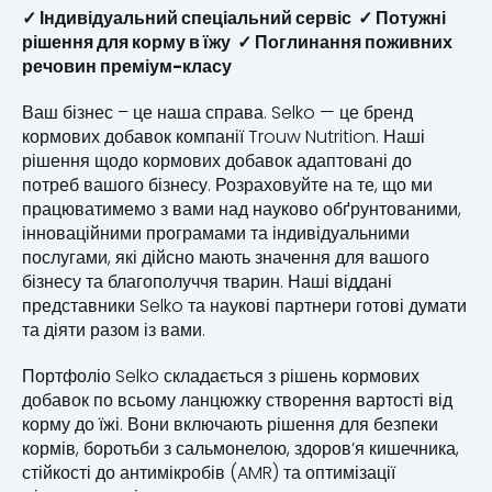
✓ Індивідуальний спеціальний сервіс ✓ Потужні
рішення для корму в їжу ✓ Поглинання поживних
речовин преміум-класу
Ваш бізнес – це наша справа. Selko — це бренд
кормових добавок компанії Trouw Nutrition. Наші
рішення щодо кормових добавок адаптовані до
потреб вашого бізнесу. Розраховуйте на те, що ми
працюватимемо з вами над науково обґрунтованими,
інноваційними програмами та індивідуальними
послугами, які дійсно мають значення для вашого
бізнесу та благополуччя тварин. Наші віддані
представники Selko та наукові партнери готові думати
та діяти разом із вами.
Портфоліо Selko складається з рішень кормових
добавок по всьому ланцюжку створення вартості від
корму до їжі. Вони включають рішення для безпеки
кормів, боротьби з сальмонелою, здоров’я кишечника,
стійкості до антимікробів (AMR) та оптимізації