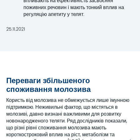
впливають на ефективність засвоєння
поживних речовин і мають тонкий вплив на
регуляцію апетиту у телят.
25.11.2021
Переваги збільшеного
споживання молозива
Користь від молозива не обмежується лише імунною
підтримкою. Неживильні фактор, що містяться в
молозиві, давно визнані важливими для розвитку
новонародженого теляти. Ряд дослідників показали,
що різні рівні споживання молозива мають
короткостроковий вплив на ріст, метаболізм та