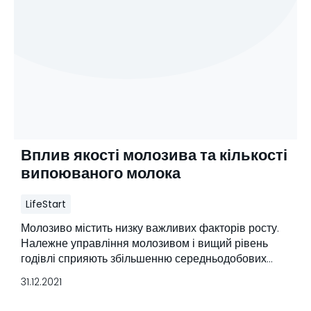
Вплив якості молозива та кількості
випоюваного молока
LifeStart
Молозиво містить низку важливих факторів росту.
Належне управління молозивом і вищий рівень
годівлі сприяють збільшенню середньодобових
приростів та вищій молочній продуктивності у
31.12.2021
майбутньому.