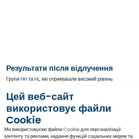
Результати після відлучення
Групи HH та HL, які отримували високий рівень
молозива, показали незначне підвищення споживання
сухої речовини та приросту живої маси. Ефективність
Цей веб-сайт
використання корму була майже однаковою.
використовує файли
Рисунок 1: Споживання сухої речовини (DMI),
Cookie
середньодобовий приріст (ADG) та ефективність
використання корму у 4 групах телят голштинської
Ми використовуємо файли Cookie для персоналізації
породи, які отримували різні рівні молозива та ЗЦМ.
контенту та реклами, надання функцій соціальних мереж та