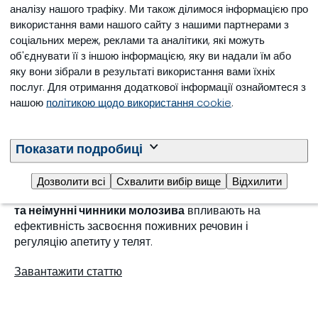
аналізу нашого трафіку. Ми також ділимося інформацією про
використання вами нашого сайту з нашими партнерами з
соціальних мереж, реклами та аналітики, які можуть
об'єднувати її з іншою інформацією, яку ви надали їм або
Висновок
яку вони зібрали в результаті використання вами їхніх
Результати дослідження показують, що
статус
послуг. Для отримання додаткової інформації ознайомтеся з
молозива
впливає на темпи росту телят, які
нашою
політикою щодо використання cookie
.
отримують достатню кількість поживних речовин
понад рівень підтримки. Після відлучення споживання
Показати подробиці
корму було дещо вищим у телят, які отримували
великі об’єми молозива
, незважаючи на те, що
рівень IgG
у всіх групах перевищував галузевий
Дозволити всі
Схвалити вибір вище
Відхилити
стандарт (≥10 г/л). Це свідчить про те, що
неживильні
та неімунні чинники молозива
впливають на
ефективність засвоєння поживних речовин і
регуляцію апетиту у телят.
Завантажити статтю