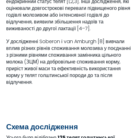
ендокринний статус телят [1,2,3]. Інші дослідження, які
оцінювали довгострокові переваги підвищеного рівня
годівлі молозивом або інтенсивної годівлі до
відлучення, виявили збільшення надоїв та
виживаності до другої лактації [4–7].
У дослідженні Soberon і van Amburgh [8] вивчали
вплив різних рівнів споживання молозива у поєднанні
з різними рівнями споживання замінника цільного
молока (ЗЦМ) на добровільне споживання корму,
приріст живої маси та ефективність використання
корму у телят голштинської породи до та після
відлучення.
Схема дослідження
Усього було відібрано
125 телят голштинської