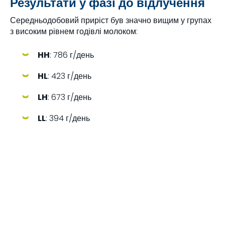
Результати у фазі до відлучення
Середньодобовий приріст був значно вищим у групах
з високим рівнем годівлі молоком:
HH
: 786 г/день
HL
: 423 г/день
LH
: 673 г/день
LL
: 394 г/день