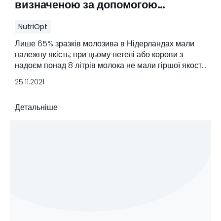
визначеною за допомогою
рефрактометра Brix
NutriOpt
Лише 65% зразків молозива в Нідерландах мали
належну якість; при цьому нетелі або корови з
надоєм понад 8 літрів молока не мали гіршої якості
молозива.
25.11.2021
Детальніше