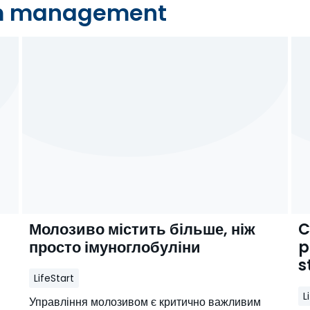
um management
Молозиво містить більше, ніж
C
просто імуноглобуліни
p
s
LifeStart
L
Управління молозивом є критично важливим