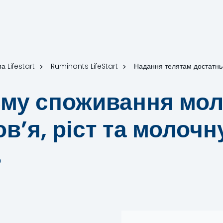
а Lifestart
Ruminants LifeStart
Надання телятам достатньої
єму споживання мо
в’я, ріст та молочн
ь