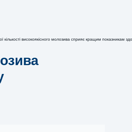
 кількості високоякісного молозива сприяє кращим показникам здоро
лозива
у