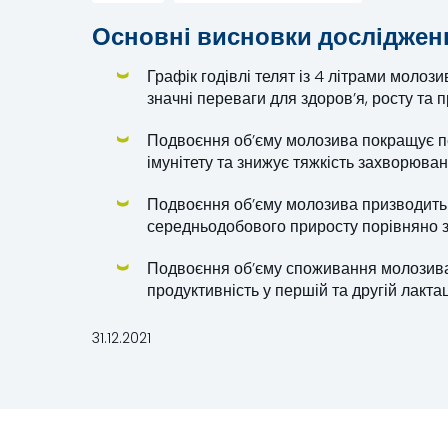
Основні висновки досліджен
Графік годівлі телят із 4 літрами молози
значні переваги для здоров’я, росту та п
Подвоєння об’єму молозива покращує п
імунітету та знижує тяжкість захворюван
Подвоєння об’єму молозива призводить
середньодобового приросту порівняно з 
Подвоєння об’єму споживання молозива
продуктивність у першій та другій лактаці
31.12.2021