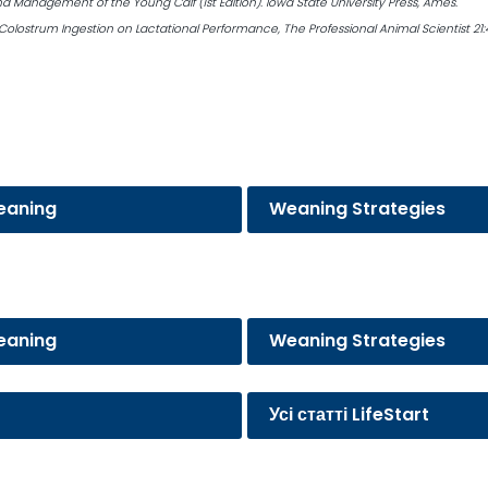
 and Management of the Young Calf (1st Edition). Iowa State University Press, Ames.
s of Colostrum Ingestion on Lactational Performance, The Professional Animal Scientist 21
eaning
Weaning Strategies
eaning
Weaning Strategies
Усі статті LifeStart