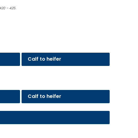
:420 – 425.
Calf to heifer
Calf to heifer