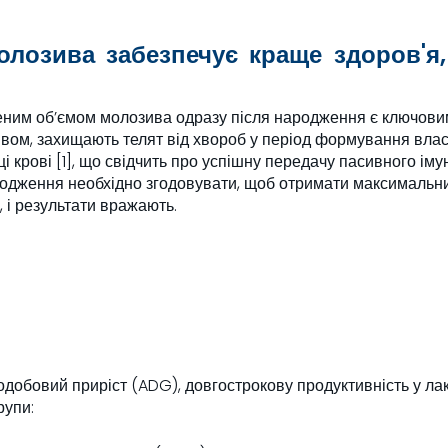
озива забезпечує краще здоров'я,
ьшеним об’ємом молозива одразу після народження є ключов
вом, захищають телят від хвороб у період формування влас
і крові [1], що свідчить про успішну передачу пасивного іму
народження необхідно згодовувати, щоб отримати максимальн
, і результати вражають.
добовий приріст (ADG), довгострокову продуктивність у лакт
рупи: