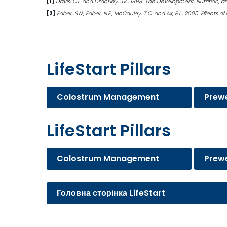
[1]
Davis, C.L. and Drackley, J.K., 1998. The Development, Nutrition,
[2]
Faber, S.N., Faber, N.E., McCauley, T.C. and Ax, R.L., 2005. Effect
LifeStart Pillars
Colostrum Management
Prew
LifeStart Pillars
Colostrum Management
Prew
Головна сторінка LifeStart