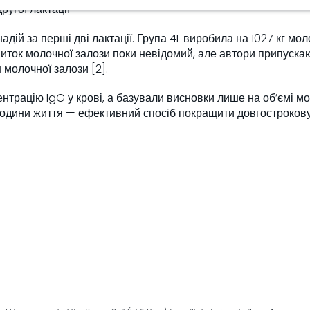
ругої лактації
й за перші дві лактації. Група 4L виробила на 1027 кг моло
иток молочної залози поки невідомий, але автори припускаю
молочної залози [2].
трацію IgG у крові, а базували висновки лише на об’ємі мол
години життя — ефективний спосіб покращити довгострокову