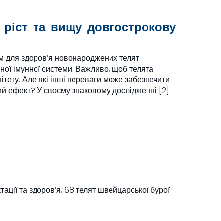
 ріст та вищу довгострокову
им для здоров’я новонароджених телят.
ної імунної системи. Важливо, щоб телята
нітету. Але які інші переваги може забезпечити
ий ефект? У своєму знаковому дослідженні [2]
ації та здоров’я, 68 телят швейцарської бурої