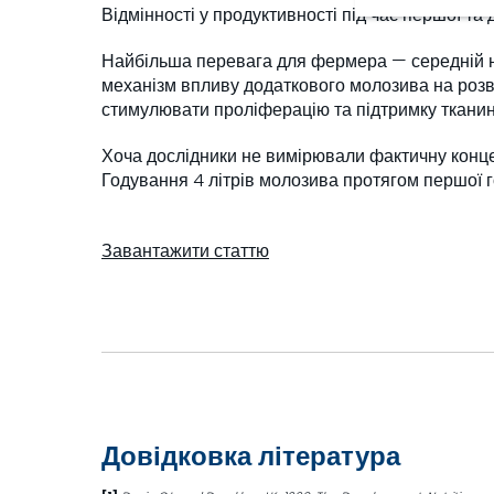
Відмінності у продуктивності під час першої та д
Найбільша перевага для фермера — середній наді
механізм впливу додаткового молозива на розв
стимулювати проліферацію та підтримку тканин 
Хоча дослідники не вимірювали фактичну концен
Годування 4 літрів молозива протягом першої 
Завантажити статтю
Довідковка література