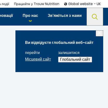
 події
Працюйте у Trouw Nutrition
Global website - UK
новації
Про нас
Зв'яжіться з нами
Ви відвідуєте глобальний веб-сайт
перейти
залишитися
Місцевий сайт
Глобальний сайт