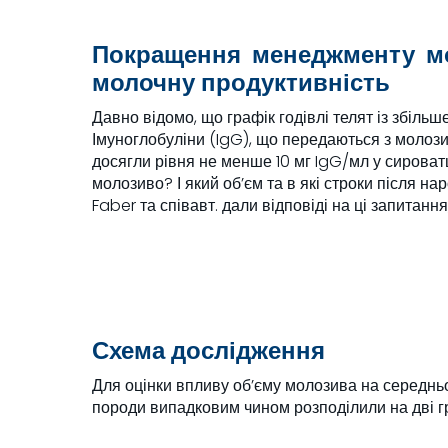
Покращення менеджменту мол
молочну продуктивність
Давно відомо, що графік годівлі телят із збіл
Імуноглобуліни (IgG), що передаються з молози
досягли рівня не менше 10 мг IgG/мл у сироватц
молозиво? І який об’єм та в які строки після 
Faber та співавт. дали відповіді на ці запитання
Схема дослідження
Для оцінки впливу об’єму молозива на середньо
породи випадковим чином розподілили на дві г