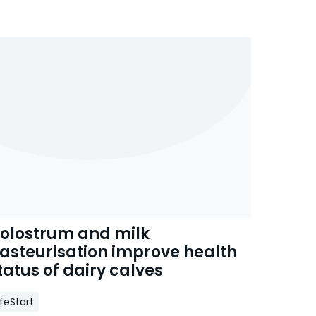
olostrum and milk
asteurisation improve health
tatus of dairy calves
ifeStart