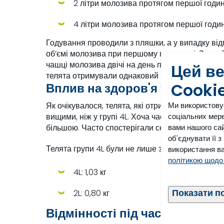
2 літри молозива протягом першої годи
4 літри молозива протягом першої годи
Годування проводили з пляшки, а у випадку ві
об’ємі молозива при першому годуванні. Звичай
чашці молозива двічі на день протягом перших 1
Цей в
телята отримували однаковий раціон.
Cooki
Вплив на здоров'я та ріст тел
Ми використову
Як очікувалося, телята, які отримали 4 літри мо
соціальних мере
вищими, ніж у групі 4L. Хоча частота захворюва
вами нашого сай
більшою. Часто спостерігали септицемію, що сві
об'єднувати її 
Телята групи 4L були не лише здоровішими, ал
використання ва
політикою щодо
4L: 1,03 кг
Показати п
2L: 0,80 кг
Відмінності під час першої та 