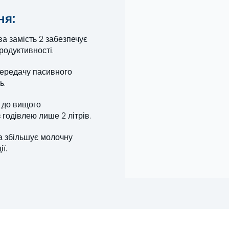
ня:
ва замість 2 забезпечує
родуктивності.
ередачу пасивного
ь.
 до вищого
годівлею лише 2 літрів.
 збільшує молочну
ї.