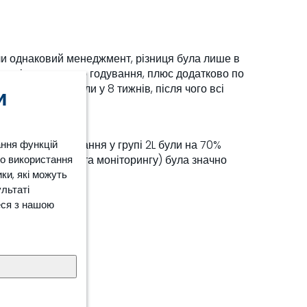
ли однаковий менеджмент, різниця була лише в
дин після першого годування, плюс додатково по
учення проводили у 8 тижнів, після чого всі
и
ання функцій
Витрати на лікування у групі 2L були на 70%
ро використання
орних лікуваннях та моніторингу) була значно
ки, які можуть
ультаті
тя:
еся з нашою