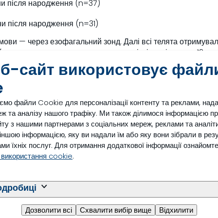
ни після народження (n=37)
ни після народження (n=31)
дмови — через езофагальний зонд. Далі всі телята отримува
не молочне годування починали не пізніше ніж через 12 го
4 днів життя. Після 14-го дня молозиво не згодовували. Відл
еб-сайт використовує файл
e
ят
ємо файли Cookie для персоналізації контенту та реклами, над
лозива, мали кращий імунітет та нижчі ветеринарні витрати. 
ж та аналізу нашого трафіку. Ми також ділимося інформацією п
нь була схожою, тяжкість хвороб у телят 2L (потреба у повт
ту з нашими партнерами з соціальних мереж, реклами та аналіти
дчить про недостатнє засвоєння антитіл [2].
з іншою інформацією, яку ви надали їм або яку вони зібрали в рез
е й мали вищий середньодобовий приріст до 500-го дня жит
ми їхніх послуг. Для отримання додаткової інформації ознайомт
 використання cookie
.
одробиці
другої лактації
Дозволити всі
Схвалити вибір вище
Відхилити