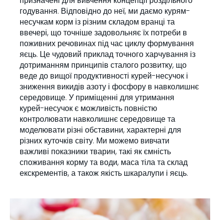
призначені для вивчення концепції роздільного
годування. Відповідно до неї, ми даємо курям-
несучкам корм із різним складом вранці та
ввечері, що точніше задовольняє їх потреби в
поживних речовинах під час циклу формування
яєць. Це чудовий приклад точного харчування із
дотриманням принципів сталого розвитку, що
веде до вищої продуктивності курей-несучок і
зниження викидів азоту і фосфору в навколишнє
середовище. У приміщенні для утримання
курей-несучок є можливість повністю
контролювати навколишнє середовище та
моделювати різні обставини, характерні для
різних куточків світу. Ми можемо вивчати
важливі показники тварин, такі як ємність
споживання корму та води, маса тіла та склад
екскрементів, а також якість шкаралупи і яєць.