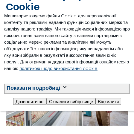
моделі розведення бройлерів, яка розраховує
Cookie
витрати на корм, прибуток і маржу шляхом
Ми використовуємо файли Cookie для персоналізації
прогнозування зростання, ККК та виходу туші.
контенту та реклами, надання функцій соціальних мереж та
Також на базі цих потужностей інтенсивно
аналізу нашого трафіку. Ми також ділимося інформацією про
досліджувався наш портфель кормових добавок.
використання вами нашого сайту з нашими партнерами з
соціальних мереж, реклами та аналітики, які можуть
об'єднувати її з іншою інформацією, яку ви надали їм або
яку вони зібрали в результаті використання вами їхніх
послуг. Для отримання додаткової інформації ознайомтеся з
нашою
політикою щодо використання cookie
.
Показати подробиці
Дозволити всі
Схвалити вибір вище
Відхилити