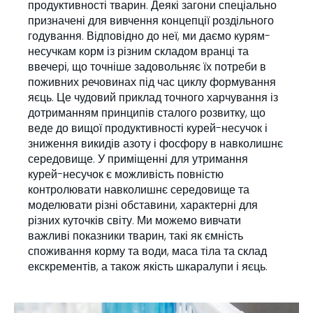
продуктивності тварин. Деякі загони спеціально
призначені для вивчення концепції роздільного
годування. Відповідно до неї, ми даємо курям-
несучкам корм із різним складом вранці та
ввечері, що точніше задовольняє їх потреби в
поживних речовинах під час циклу формування
яєць. Це чудовий приклад точного харчування із
дотриманням принципів сталого розвитку, що
веде до вищої продуктивності курей-несучок і
зниження викидів азоту і фосфору в навколишнє
середовище. У приміщенні для утримання
курей-несучок є можливість повністю
контролювати навколишнє середовище та
моделювати різні обставини, характерні для
різних куточків світу. Ми можемо вивчати
важливі показники тварин, такі як ємність
споживання корму та води, маса тіла та склад
екскрементів, а також якість шкаралупи і яєць.