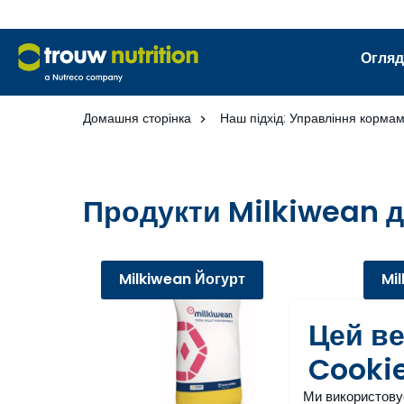
Огляд
Домашня сторінка
Наш підхід: Управління корма
Продукти Milkiwean 
Milkiwean Йогурт
Mi
Цей в
Cooki
Ми використову