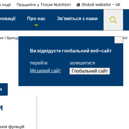
 події
Працюйте у Trouw Nutrition
Global website - UK
новації
Про нас
Зв'яжіться з нами
я і бренди
Milkiwean - рішення для досягнення максимальної 
Ви відвідуєте глобальний веб-сайт
перейти
залишитися
Місцевий сайт
Глобальний сайт
и
и
ання функцій