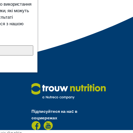
ро використання
ки, які можуть
ультаті
еся з нашою
Підписуйтеся на наc в
соцмережах