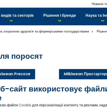
Новини та
 видів та секторів
Рішення і бренди
Наука та Ін
ми, охороною здоров’я та фермерськими господарствами
Рішенн
для поросят
lkiwean Precoce
Milkiwean Престартер
еб-сайт використовує файл
e
ємо файли Cookie для персоналізації контенту та реклами, над