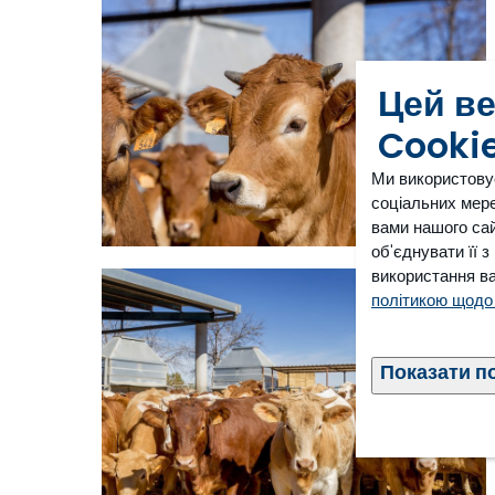
Цей в
Cooki
Ми використову
соціальних мере
вами нашого сай
об'єднувати її 
використання ва
політикою щодо
Показати п