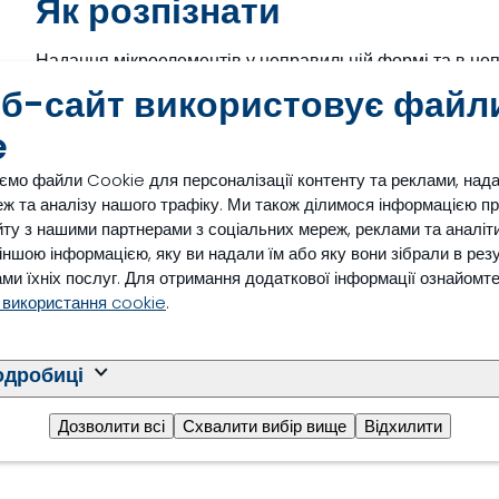
Як розпізнати
Надання мікроелементів у неправильній формі та в непр
великій) може негативно вплинути на продуктивність т
еб-сайт використовує файл
зниження маси тіла, зменшення ємності споживання ко
e
на корм і потенційна смертність.
ємо файли Cookie для персоналізації контенту та реклами, над
ж та аналізу нашого трафіку. Ми також ділимося інформацією п
ту з нашими партнерами з соціальних мереж, реклами та аналіти
з іншою інформацією, яку ви надали їм або яку вони зібрали в рез
ми їхніх послуг. Для отримання додаткової інформації ознайомт
Вплив на фермерське го
 використання cookie
.
Ми заохочуємо власників ферм із розведення телят і фа
мікроелементів, здатне задовольнити наростаючі потре
одробиці
ефективним способом. Постійна доставка оптимізовано
підтримки максимальної продуктивності худоби м’ясного
Дозволити всі
Схвалити вибір вище
Відхилити
загального стану здоров’я та благополуччя.