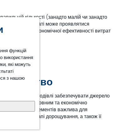
авильній кількості (занадто малій чи занадто
варини. У результаті може проявлятися
и
рму, зниження економічної ефективності витрат
ання функцій
ро використання
ки, які можуть
ультаті
еся з нашою
сподарство
хівців із питань годівлі забезпечувати джерело
би тварин послідовним та економічно
го рівня мікроелементів важлива для
 напрямку на етапі дорощування, а також її