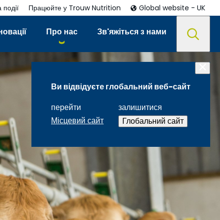
 події
Працюйте у Trouw Nutrition
Global website - UK
новації
Про нас
Зв'яжіться з нами
Ви відвідуєте глобальний веб-сайт
перейти
залишитися
Місцевий сайт
Глобальний сайт