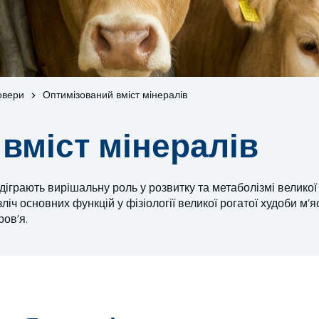
овери
Оптимізований вміст мінералів
вміст мінералів
відіграють вирішальну роль у розвитку та метаболізмі великої
ч основних функцій у фізіології великої рогатої худоби м’яс
ров’я.