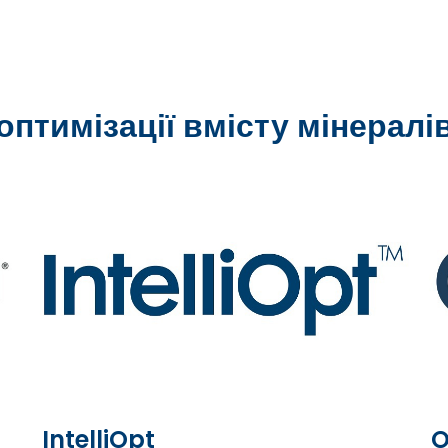
птимізації вмісту мінералі
IntelliOpt
O