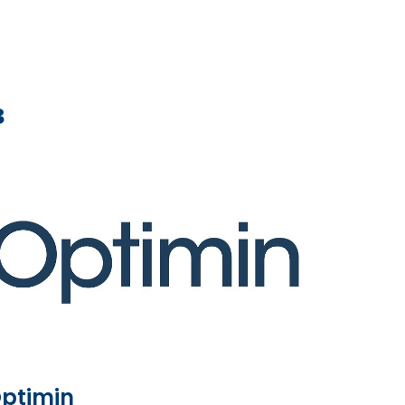
в
ptimin