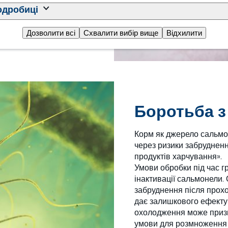
сокоякісних кормів
одробиці
 відповідні продукти,
и, що відповідають
Дозволити всі
Схвалити вибір вище
Відхилити
Боротьба 
Корм як джерело сальмо
через ризики забрудненн
продуктів харчування».
Умови обробки під час г
інактивації сальмонели.
забруднення після прохо
дає залишкового ефекту.
охолодження може призв
умови для розмноження