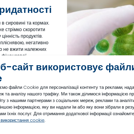
придатності
 в сировині та кормах.
же стрімко скоротити
 цінність продуктів.
 пліснявою, негативно
що не вжити належних
я фінансової
еб-сайт використовує файл
ої вартості
e
о запобігти росту
 (усадки) або зниження
ємо файли Cookie для персоналізації контенту та реклами, над
ити, що звичайна
ж та аналізу нашого трафіку. Ми також ділимося інформацією п
втрати вологи під час
ту з нашими партнерами з соціальних мереж, реклами та аналіти
к утворення цвілі та
з іншою інформацією, яку ви надали їм або яку вони зібрали в рез
ми їхніх послуг. Для отримання додаткової інформації ознайомт
еріалів, що дає
 використання cookie
.
им шкідливим
ерії. Для ефективного та