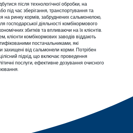
бутися після технологічної обробки, на
бо під час зберігання, транспортування та
я на ринку кормів, забруднених сальмонелою,
для господарської діяльності комбікормового
ономічних збитків та впливаючи на їх клієнтів.
м, клієнти комбікормових заводів віддають
ртифікованими постачальниками, які
и захищені від сальмонели корми. Потрібен
 цілісний підхід, що включає проведення
алітичні послуги, ефективне дозування очисного
нювання.