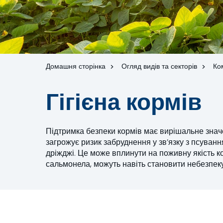
Домашня сторінка
Огляд видів та секторів
Ко
Гігієна кормів
Підтримка безпеки кормів має вирішальне знач
загрожує ризик забруднення у зв’язку з псуван
дріжджі. Це може вплинути на поживну якість ко
сальмонела, можуть навіть становити небезпеку