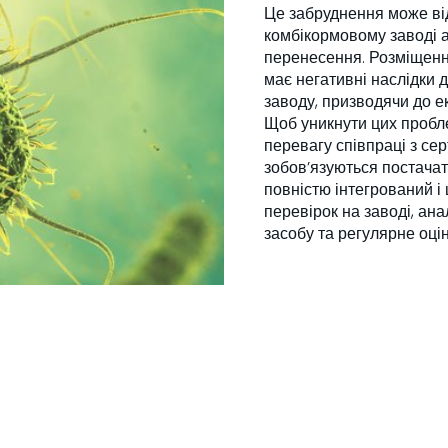
Це забруднення може від
комбікормовому заводі а
перенесення. Розміщенн
має негативні наслідки 
заводу, призводячи до ек
Щоб уникнути цих пробле
перевагу співпраці з се
зобов’язуються постачат
повністю інтегрований і
перевірок на заводі, ан
засобу та регулярне оці