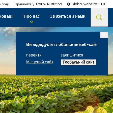
 події
Працюйте у Trouw Nutrition
Global website - UK
новації
Про нас
Зв'яжіться з нами
Ви відвідуєте глобальний веб-сайт
перейти
залишитися
Місцевий сайт
Глобальний сайт