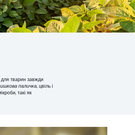
 для тварин завжди
кишкова паличка
, цвіль і
кроби, такі як