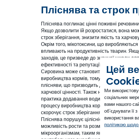
Пліснява та строк 
Пліснява поглинає цінні поживні речовини
Якщо дозволити їй розростатися, вона мо
строк зберігання, знизити якість та харчову
Окрім того, мікотоксини, що виробляються
впливають на продуктивність тварин. Як
заходів, це призведе до значної шкоди дл
ефективності та репутації бренду.
Цей в
Сировина може становити до 80 % загальн
Cooki
виробництва кормів, тому критично важлив
плісняви, що призводить до втрати об’єму
Ми використову
харчової цінності. Також необхідно зазнач
соціальних мере
практика додавання води для компенсації 
вами нашого сай
процесу виробництва корму підвищує ризи
об'єднувати її 
скорочує строк зберігання корму.
використання ва
Пліснява порушує цілісність кормових мат
політикою щодо
можливість рости та розмножуватися інш
мікроорганізмам, таким як дріжджі та бакт