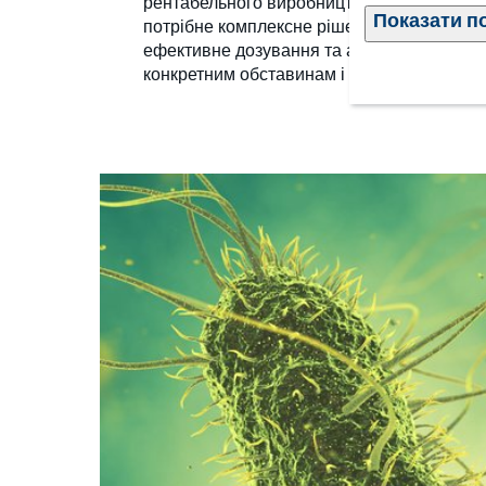
рентабельного виробництва стабільних ви
Показати п
потрібне комплексне рішення, яке включає
ефективне дозування та аналітичні послуг
конкретним обставинам і типу корму.