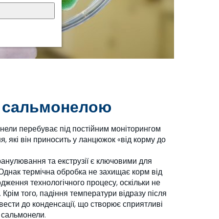
з сальмонелою
нели перебуває під постійним моніторингом
я, які він приносить у ланцюжок «від корму до
ранулювання та екструзії є ключовими для
 Однак термічна обробка не захищає корм від
дження технологічного процесу, оскільки не
 Крім того, падіння температури відразу після
ести до конденсації, що створює сприятливі
 сальмонели.