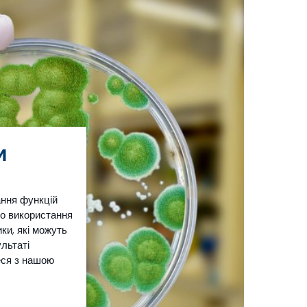
и
ання функцій
ро використання
ки, які можуть
ультаті
еся з нашою