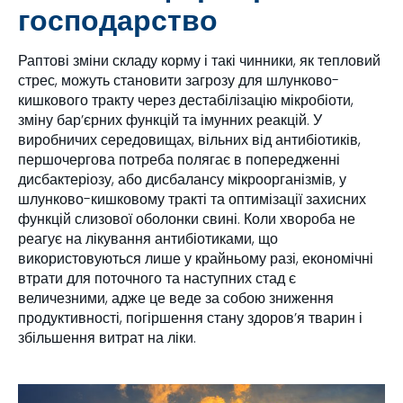
господарство
Раптові зміни складу корму і такі чинники, як тепловий
стрес, можуть становити загрозу для шлунково-
кишкового тракту через дестабілізацію мікробіоти,
зміну бар’єрних функцій та імунних реакцій. У
виробничих середовищах, вільних від антибіотиків,
першочергова потреба полягає в попередженні
дисбактеріозу, або дисбалансу мікроорганізмів, у
шлунково-кишковому тракті та оптимізації захисних
функцій слизової оболонки свині. Коли хвороба не
реагує на лікування антибіотиками, що
використовуються лише у крайньому разі, економічні
втрати для поточного та наступних стад є
величезними, адже це веде за собою зниження
продуктивності, погіршення стану здоров’я тварин і
збільшення витрат на ліки.