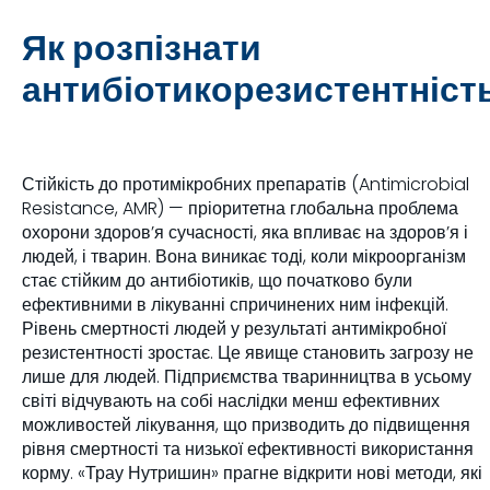
Як розпізнати
антибіотикорезистентніст
Стійкість до протимікробних препаратів (Antimicrobial
Resistance, AMR) — пріоритетна глобальна проблема
охорони здоров’я сучасності, яка впливає на здоров’я і
людей, і тварин. Вона виникає тоді, коли мікроорганізм
стає стійким до антибіотиків, що початково були
ефективними в лікуванні спричинених ним інфекцій.
Рівень смертності людей у результаті антимікробної
резистентності зростає. Це явище становить загрозу не
лише для людей. Підприємства тваринництва в усьому
світі відчувають на собі наслідки менш ефективних
можливостей лікування, що призводить до підвищення
рівня смертності та низької ефективності використання
корму. «Трау Нутришин» прагне відкрити нові методи, які