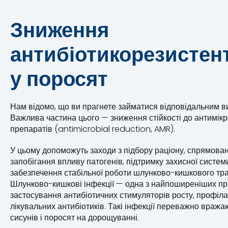
Зниження
антибіотикорезистен
у поросят
Нам відомо, що ви прагнете займатися відповідальним 
Важлива частина цього — зниження стійкості до антимік
препаратів (antimicrobial reduction, AMR).
У цьому допоможуть заходи з підбору раціону, спрямован
запобігання впливу патогенів, підтримку захисної систем
забезпечення стабільної роботи шлунково-кишкового тра
Шлунково-кишкові інфекції — одна з найпоширеніших п
застосування антибіотичних стимуляторів росту, профіл
лікувальних антибіотиків. Такі інфекції переважно вража
сисунів і поросят на дорощуванні.