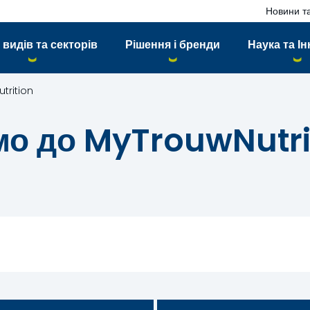
Новини та
 видів та секторів
Рішення і бренди
Наука та Ін
trition
мо до MyTrouwNutri