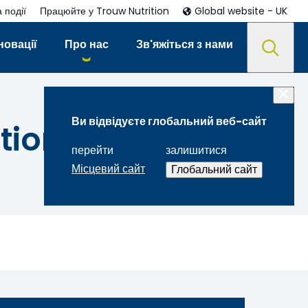
 події
Працюйте у Trouw Nutrition
Global website - UK
новації
Про нас
Зв'яжіться з нами
Ви відвідуєте глобальний веб-сайт
tion
перейти
залишитися
Місцевий сайт
Глобальний сайт