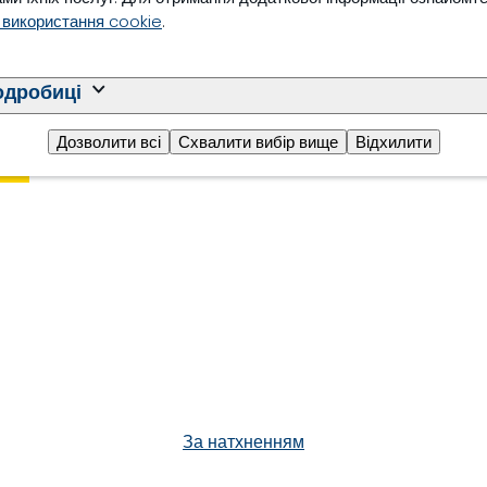
 використання cookie
.
одробиці
Дозволити всі
Схвалити вибір вище
Відхилити
За натхненням