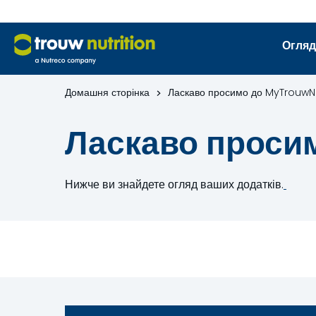
Огляд
Домашня сторінка
Ласкаво просимо до MyTrouwNu
Ласкаво проси
Нижче ви знайдете огляд ваших додатків.