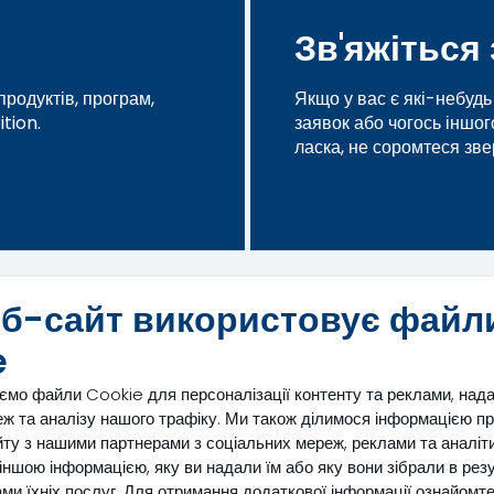
Зв'яжіться 
родуктів, програм,
Якщо у вас є які-небуд
tion.
заявок або чогось іншог
ласка, не соромтеся зве
Зв'яжіться з нами
еб-сайт використовує файл
тті
e
ємо файли Cookie для персоналізації контенту та реклами, над
ж та аналізу нашого трафіку. Ми також ділимося інформацією п
ту з нашими партнерами з соціальних мереж, реклами та аналіти
з іншою інформацією, яку ви надали їм або яку вони зібрали в рез
ми їхніх послуг. Для отримання додаткової інформації ознайомт