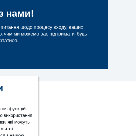
з нами!
ь питання щодо процесу входу, ваших
о, чим ми можемо вас підтримати, будь
ртатися.
и
ання функцій
ро використання
ки, які можуть
ультаті
еся з нашою