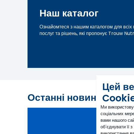
Наш каталог
Ознайомтеся з нашим каталогом для всіх п
послуг та рішень, які пропонує Trouw Nutri
Перейдіть до нашого каталогу
Цей в
Останні новини та ста
Cooki
Ми використову
соціальних мере
вами нашого сай
об'єднувати її 
використання ва