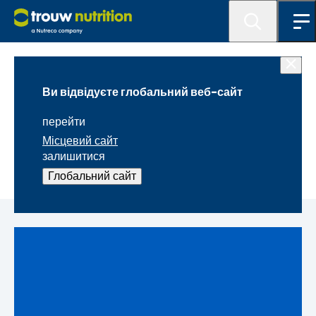
Новини
Ви відвідуєте глобальний веб-сайт
Війна в Україні
перейти
Місцевий сайт
Перегляньте офіційне звернення генерального
залишитися
директора Трау Нутришин Україна
Глобальний сайт