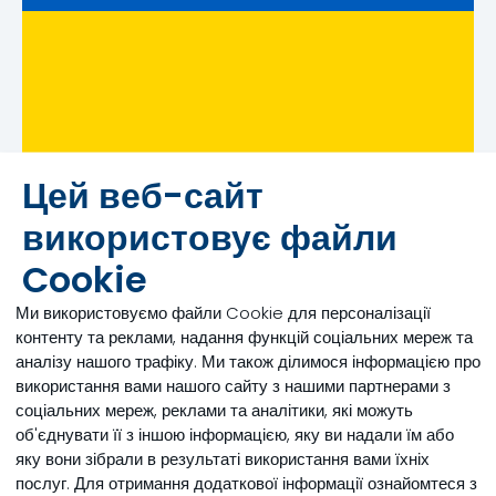
Цей веб-сайт
Прес-реліз
використовує файли
Компанія Трау Нутришин засуджує дії Російської
Cookie
Федерації та підтримує Україну та український бізнес.
До Вашогої уваги офіційне звернення генерального
Ми використовуємо файли Cookie для персоналізації
директора Трау Нутришин Україна.
контенту та реклами, надання функцій соціальних мереж та
аналізу нашого трафіку. Ми також ділимося інформацією про
17.08.2022
використання вами нашого сайту з нашими партнерами з
соціальних мереж, реклами та аналітики, які можуть
об'єднувати її з іншою інформацією, яку ви надали їм або
яку вони зібрали в результаті використання вами їхніх
послуг. Для отримання додаткової інформації ознайомтеся з