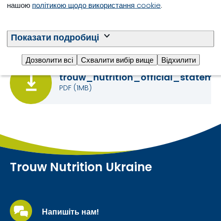
Звернення генерального
нашою
політикою щодо використання cookie
.
директора Трау
Показати подробиці
Нутришин
Дозволити всі
Схвалити вибір вище
Відхилити
trouw_nutrition_official_stateme
PDF
(1MB)
Trouw Nutrition Ukraine
Напишіть нам!