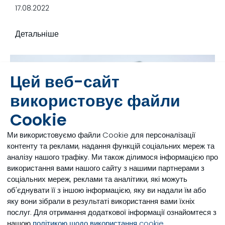
17.08.2022
Детальніше
Цей веб-сайт
використовує файли
Cookie
Ми використовуємо файли Cookie для персоналізації
контенту та реклами, надання функцій соціальних мереж та
аналізу нашого трафіку. Ми також ділимося інформацією про
використання вами нашого сайту з нашими партнерами з
соціальних мереж, реклами та аналітики, які можуть
об'єднувати її з іншою інформацією, яку ви надали їм або
Партрнерство Дженсена Варкенса
яку вони зібрали в результаті використання вами їхніх
послуг. Для отримання додаткової інформації ознайомтеся з
та Трау Нутришин: дослідження у
нашою
політикою щодо використання cookie
.