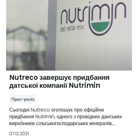
Nutreco завершує придбання
датської компанії Nutrimin
Прес-реліз
Сьогодні Nutreco оголошує про офіційне
придбання Nutrimin, одного з провідних данських
виробників сільськогосподарських мінералів,
концентратів і кормів для поросят, після схвалення
07.12.2021
датської влади.