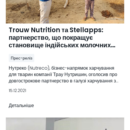
Trouw Nutrition та Stellapps:
партнерство, що покращує
становище індійських молочних
фермерів
Прес-реліз
Нутреко (Nutreco), бізнес-напрямок харчування
для тварин компанії Трау Нутришин, оголосив про
довгострокове партнерство в галузі харчування з
провідним індійським стартапом Stellapps у галузі
15.12.2021
молочних технологій.
Детальніше