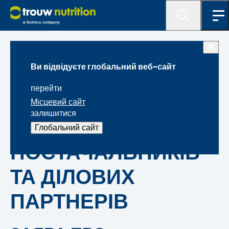
Правова інформація
Ви відвідуєте глобальний веб-сайт
ЗАЯВА ПРО
перейти
КОНФІДЕНЦІЙНІСТЬ
Місцевий сайт
залишитися
ДАНИХ КЛІЄНТІВ,
Глобальний сайт
ПОСТАЧАЛЬНИКІВ
ТА ДІЛОВИХ
ПАРТНЕРІВ