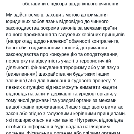
обставини є підозра щодо їхнього вчинення
Ми здійснюємо ці заходи з метою дотримання
юридичних зобов’язань відповідно до чинного
законодавства, зокрема законів за межами країни
вашого проживання та галузевих керівних принципів
(наприклад, щодо належної обачності контрагента,
боротьби з відмиванням грошей, дотримання
законодавства про конкуренцію та оподаткування,
перевірку на відсутність участі в терористичній
діяльності, фінансування тероризму або у зв'язку з
(виявленням) шахрайства чи будь-яких інших
злочинів) або для виконання судового процесу. У
певних ситуаціях від нас можуть вимагати надати
відповідь на запити державні та урядові органи, у
тому числі державні та урядові органи за межами
вашої країни проживання. Лише якщо цього вимагає
закон або згідно з галузевими керівними принципами,
які поширюються на компанію «Нутреко», відповідна
особиста інформація буде надана наглядовим
органам, фіскальним органам або слідчим органам.