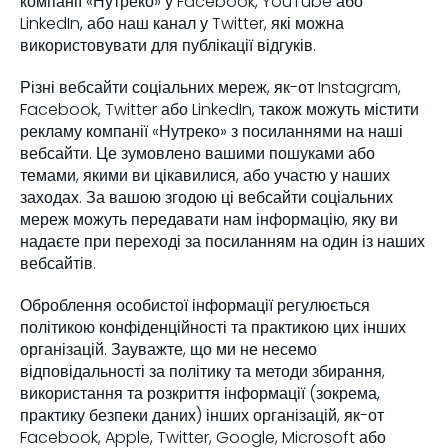
компанії «Нутреко» у Facebook, YouTube або
LinkedIn, або наш канал у Twitter, які можна
використовувати для публікації відгуків.
Різні вебсайти соціальних мереж, як-от Instagram,
Facebook, Twitter або LinkedIn, також можуть містити
рекламу компанії «Нутреко» з посиланнями на наші
вебсайти. Це зумовлено вашими пошуками або
темами, якими ви цікавилися, або участю у наших
заходах. За вашою згодою ці вебсайти соціальних
мереж можуть передавати нам інформацію, яку ви
надаєте при переході за посиланням на один із наших
вебсайтів.
Оброблення особистої інформації регулюється
політикою конфіденційності та практикою цих інших
організацій. Зауважте, що ми не несемо
відповідальності за політику та методи збирання,
використання та розкриття інформації (зокрема,
практику безпеки даних) інших організацій, як-от
Facebook, Apple, Twitter, Google, Microsoft або