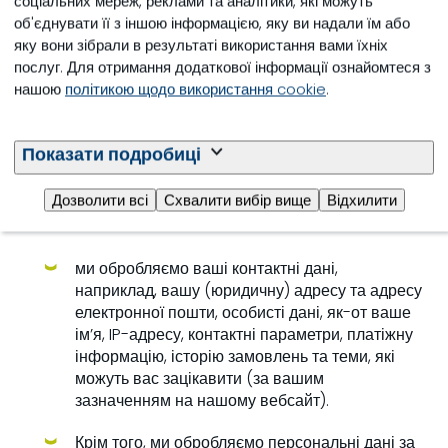
соціальних мереж, реклами та аналітики, які можуть
Ми також використовуємо ваші особисті дані для
об'єднувати її з іншою інформацією, яку ви надали їм або
розроблення, реалізації та аналізу маркетингових
яку вони зібрали в результаті використання вами їхніх
стратегій.
послуг. Для отримання додаткової інформації ознайомтеся з
нашою
політикою щодо використання cookie
.
Відвідуючи вебсайту «Нутреко», ви можете бачити
персоналізовану рекламу за межами вебсайту
«Нутреко». Аби зрозуміти, що є актуальним для вас, ми
Показати подробиці
можемо використовувати ручні та автоматичні засоби
для аналізу вашої особистої інформації.
Дозволити всі
Схвалити вибір вище
Відхилити
Для цього
ми обробляємо ваші контактні дані,
наприклад, вашу (юридичну) адресу та адресу
електронної пошти, особисті дані, як-от ваше
ім’я, IP-адресу, контактні параметри, платіжну
інформацію, історію замовлень та теми, які
можуть вас зацікавити (за вашим
зазначенням на нашому вебсайт).
Крім того, ми обробляємо персональні дані за