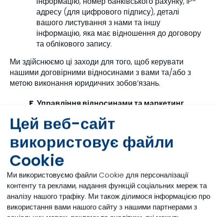
інформацію, номер банківського рахунку, IP-
адресу (для цифрового підпису), деталі
вашого листування з нами та іншу
інформацію, яка має відношення до договору
та облікового запису.
Ми здійснюємо ці заходи для того, щоб керувати
нашими договірними відносинами з вами та/або з
метою виконання юридичних зобов’язань.
F. Управління відносинами та маркетинг
Цей веб-сайт
Ми використовуємо вашу інформацію, включно з
вашими можливими вподобаннями, якими ви з нами
використовує файли
поділилися, щоб надсилати вам пропозиції,
Cookie
інформаційні бюлетені, іншу інформацію щодо
управління стосунками чи маркетингу, зокрема
Ми використовуємо файли Cookie для персоналізації
рекламні акції чи запрошення на заходи, керування
контенту та реклами, надання функцій соціальних мереж та
заходами чи рекламними акціями, надання послуг
аналізу нашого трафіку. Ми також ділимося інформацією про
клієнтам, управління обліковими записами та
використання вами нашого сайту з нашими партнерами з
інформування про зняття певного продукту з продажу.