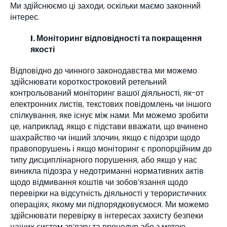
Ми здійснюємо ці заходи, оскільки маємо законний
інтерес.
I. Моніторинг відповідності та покращення
якості
Відповідно до чинного законодавства ми можемо
здійснювати короткостроковий ретельний
контрольований моніторинг вашої діяльності, як-от
електронних листів, текстових повідомлень чи іншого
спілкування, яке існує між нами. Ми можемо зробити
це, наприклад, якщо є підстави вважати, що вчинено
шахрайство чи інший злочин, якщо є підозри щодо
правопорушень і якщо моніторинг є пропорційним до
типу дисциплінарного порушення, або якщо у нас
виникла підозра у недотриманні нормативних актів
щодо відмивання коштів чи зобов’язання щодо
перевірки на відсутність діяльності у терористичних
операціях, якому ми підпорядковуємося. Ми можемо
здійснювати перевірку в інтересах захисту безпеки
наших систем зв’язку та процедур або з метою