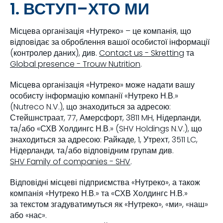
1. ВСТУП–ХТО МИ
Місцева організація «Нутреко» – це компанія, що
відповідає за оброблення вашої особистої інформації
(контролер даних), див.
Contact us - Skretting
та
Global presence - Trouw Nutrition
.
Місцева організація «Нутреко» може надати вашу
особисту інформацію компанії «Нутреко Н.В.»
(Nutreco N.V.), що знаходиться за адресою:
Стейшнстраат, 77, Амерсфорт, 3811 MH, Нідерланди,
та/або «СХВ Холдингс Н.В.» (SHV Holdings N.V.), що
знаходиться за адресою: Райкаде, 1, Утрехт, 3511 LC,
Нідерланди, та/або відповідним групам див.
SHV Family of companies - SHV
.
Відповідні місцеві підприємства «Нутреко», а також
компанія «Нутреко Н.В.» та «СХВ Холдингс Н.В.»
за текстом згадуватимуться як «Нутреко», «ми», «наш»
або «нас».